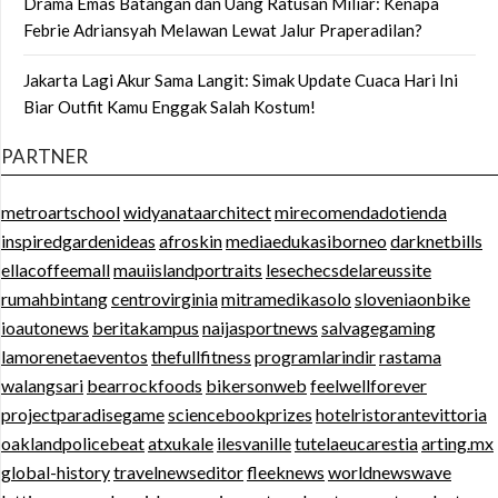
Drama Emas Batangan dan Uang Ratusan Miliar: Kenapa
Febrie Adriansyah Melawan Lewat Jalur Praperadilan?
Jakarta Lagi Akur Sama Langit: Simak Update Cuaca Hari Ini
Biar Outfit Kamu Enggak Salah Kostum!
PARTNER
metroartschool
widyanataarchitect
mirecomendadotienda
inspiredgardenideas
afroskin
mediaedukasiborneo
darknetbills
ellacoffeemall
mauiislandportraits
lesechecsdelareussite
rumahbintang
centrovirginia
mitramedikasolo
sloveniaonbike
ioautonews
beritakampus
naijasportnews
salvagegaming
lamorenetaeventos
thefullfitness
programlarindir
rastama
walangsari
bearrockfoods
bikersonweb
feelwellforever
projectparadisegame
sciencebookprizes
hotelristorantevittoria
oaklandpolicebeat
atxukale
ilesvanille
tutelaeucarestia
arting.mx
global-history
travelnewseditor
fleeknews
worldnewswave