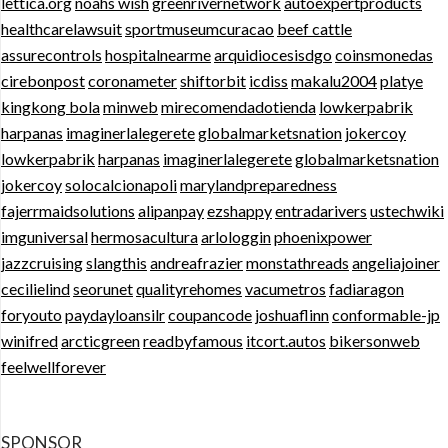
lettica.org
noahs wish
greenrivernetwork
autoexpertproducts
healthcarelawsuit
sportmuseumcuracao
beef cattle
assurecontrols
hospitalnearme
arquidiocesisdgo
coinsmonedas
cirebonpost
coronameter
shiftorbit
icdiss
makalu2004
platye
kingkong bola
minweb
mirecomendadotienda
lowkerpabrik
harpanas
imaginerlalegerete
globalmarketsnation
jokercoy
lowkerpabrik
harpanas
imaginerlalegerete
globalmarketsnation
jokercoy
solocalcionapoli
marylandpreparedness
fajerrmaidsolutions
alipanpay
ezshappy
entradarivers
ustechwiki
imguniversal
hermosacultura
arlologgin
phoenixpower
jazzcruising
slangthis
andreafrazier
monstathreads
angeliajoiner
cecilielind
seorunet
qualityrehomes
vacumetros
fadiaragon
foryouto
paydayloansilr
coupancode
joshuaflinn
conformable-jp
winifred
arcticgreen
readbyfamous
itcort.autos
bikersonweb
feelwellforever
SPONSOR