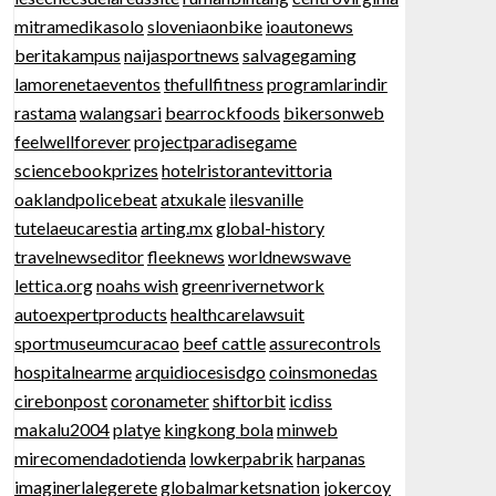
mitramedikasolo
sloveniaonbike
ioautonews
beritakampus
naijasportnews
salvagegaming
lamorenetaeventos
thefullfitness
programlarindir
rastama
walangsari
bearrockfoods
bikersonweb
feelwellforever
projectparadisegame
sciencebookprizes
hotelristorantevittoria
oaklandpolicebeat
atxukale
ilesvanille
tutelaeucarestia
arting.mx
global-history
travelnewseditor
fleeknews
worldnewswave
lettica.org
noahs wish
greenrivernetwork
autoexpertproducts
healthcarelawsuit
sportmuseumcuracao
beef cattle
assurecontrols
hospitalnearme
arquidiocesisdgo
coinsmonedas
cirebonpost
coronameter
shiftorbit
icdiss
makalu2004
platye
kingkong bola
minweb
mirecomendadotienda
lowkerpabrik
harpanas
imaginerlalegerete
globalmarketsnation
jokercoy