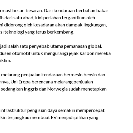
ormasi besar-besaran. Dari kendaraan berbahan bakar
h dari satu abad, kini perlahan tergantikan oleh
 ini didorong oleh kesadaran akan dampak lingkungan,
asi teknologi yang terus berkembang.
njadi salah satu penyebab utama pemanasan global.
odusen otomotif untuk mengurangi jejak karbon mereka
iklim.
 melarang penjualan kendaraan bermesin bensin dan
nya, Uni Eropa berencana melarang penjualan
5, sedangkan Inggris dan Norwegia sudah menetapkan
an infrastruktur pengisian daya semakin mempercepat
akin terjangkau membuat EV menjadi pilihan yang