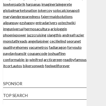
lowkerpabrik
harpanas
imaginerlalegerete
globalmarketsnation
jokercoy
solocalcionapoli
marylandpreparedness
fajerrmaidsolutions
alipanpay
ezshappy
entradarivers
ustechwiki
imguniversal
hermosacultura
arlologgin
phoenixpower
jazzcruising
slangthis
andreafrazier
monstathreads
angeliajoiner
cecilielind
seorunet
qualityrehomes
vacumetros
fadiaragon
foryouto
paydayloansilr
coupancode
joshuaflinn
conformable-jp
winifred
arcticgreen
readbyfamous
itcort.autos
bikersonweb
feelwellforever
SPONSOR
TOP SEARCH