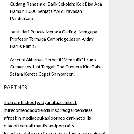
Gudang Rahasia di Balik Sekolah: Kok Bisa Ada
Hampir 1.000 Senjata Api di Yayasan
Pendidikan?
Jatuh dari Puncak Menara Gading: Mengapa
Profesor Termuda Cambridge Jason Arday
Harus Pamit?
Arsenal Akhirnya Berhasil "Menculik" Bruno
Guimaraes, Lini Tengah The Gunners Kini Bakal
Setara Kereta Cepat Shinkansen!
PARTNER
metroartschool
widyanataarchitect
mirecomendadotienda
inspiredgardenideas
afroskin
mediaedukasiborneo
darknetbills
ellacoffeemall
mauiislandportraits
lesechecsdelareussite
rumahbintang
centrovirginia