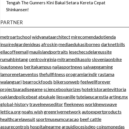
Tengah The Gunners Kini Bakal Setara Kereta Cepat
Shinkansen!
PARTNER
metroartschool
widyanataarchitect
mirecomendadotienda
inspiredgardenideas
afroskin
mediaedukasiborneo
darknetbills
ellacoffeemall
mauiislandportraits
lesechecsdelareussite
rumahbintang
centrovirginia
mitramedikasolo
sloveniaonbike
ioautonews
beritakampus
naijasportnews
salvagegaming
lamorenetaeventos
thefullfitness
programlarindir
rastama
walangsari
bearrockfoods
bikersonweb
feelwellforever
projectparadisegame
sciencebookprizes
hotelristorantevittoria
oaklandpolicebeat
atxukale
ilesvanille
tutelaeucarestia
arting.mx
global-history
travelnewseditor
fleeknews
worldnewswave
lettica.org
noahs wish
greenrivernetwork
autoexpertproducts
healthcarelawsuit
sportmuseumcuracao
beef cattle
assurecontrols
hospitalnearme
arquidiocesisdgo
coinsmonedas