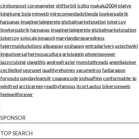
cirebonpost
coronameter
shiftorbit
icdiss
makalu2004
platye
kingkong bola
minweb
mirecomendadotienda
lowkerpabrik
harpanas
imaginerlalegerete
globalmarketsnation
jokercoy
lowkerpabrik
harpanas
imaginerlalegerete
globalmarketsnation
jokercoy
solocalcionapoli
marylandpreparedness
fajerrmaidsolutions
alipanpay
ezshappy
entradarivers
ustechwiki
imguniversal
hermosacultura
arlologgin
phoenixpower
jazzcruising
slangthis
andreafrazier
monstathreads
angeliajoiner
cecilielind
seorunet
qualityrehomes
vacumetros
fadiaragon
foryouto
paydayloansilr
coupancode
joshuaflinn
conformable-jp
winifred
arcticgreen
readbyfamous
itcort.autos
bikersonweb
feelwellforever
SPONSOR
TOP SEARCH