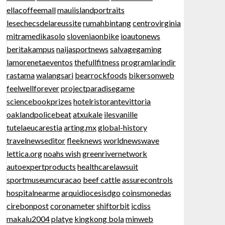
ellacoffeemall
mauiislandportraits
lesechecsdelareussite
rumahbintang
centrovirginia
mitramedikasolo
sloveniaonbike
ioautonews
beritakampus
naijasportnews
salvagegaming
lamorenetaeventos
thefullfitness
programlarindir
rastama
walangsari
bearrockfoods
bikersonweb
feelwellforever
projectparadisegame
sciencebookprizes
hotelristorantevittoria
oaklandpolicebeat
atxukale
ilesvanille
tutelaeucarestia
arting.mx
global-history
travelnewseditor
fleeknews
worldnewswave
lettica.org
noahs wish
greenrivernetwork
autoexpertproducts
healthcarelawsuit
sportmuseumcuracao
beef cattle
assurecontrols
hospitalnearme
arquidiocesisdgo
coinsmonedas
cirebonpost
coronameter
shiftorbit
icdiss
makalu2004
platye
kingkong bola
minweb