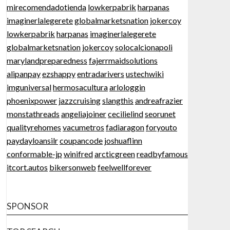
mirecomendadotienda
lowkerpabrik
harpanas
imaginerlalegerete
globalmarketsnation
jokercoy
lowkerpabrik
harpanas
imaginerlalegerete
globalmarketsnation
jokercoy
solocalcionapoli
marylandpreparedness
fajerrmaidsolutions
alipanpay
ezshappy
entradarivers
ustechwiki
imguniversal
hermosacultura
arlologgin
phoenixpower
jazzcruising
slangthis
andreafrazier
monstathreads
angeliajoiner
cecilielind
seorunet
qualityrehomes
vacumetros
fadiaragon
foryouto
paydayloansilr
coupancode
joshuaflinn
conformable-jp
winifred
arcticgreen
readbyfamous
itcort.autos
bikersonweb
feelwellforever
SPONSOR