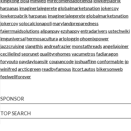
kingkong bola
minweb
mirecomendadotienda
lowkerpabrik
harpanas
imaginerlalegerete
globalmarketsnation
jokercoy
lowkerpabrik
harpanas
imaginerlalegerete
globalmarketsnation
jokercoy
solocalcionapoli
marylandpreparedness
fajerrmaidsolutions
alipanpay
ezshappy
entradarivers
ustechwiki
imguniversal
hermosacultura
arlologgin
phoenixpower
jazzcruising
slangthis
andreafrazier
monstathreads
angeliajoiner
cecilielind
seorunet
qualityrehomes
vacumetros
fadiaragon
foryouto
paydayloansilr
coupancode
joshuaflinn
conformable-jp
winifred
arcticgreen
readbyfamous
itcort.autos
bikersonweb
feelwellforever
SPONSOR
TOP SEARCH