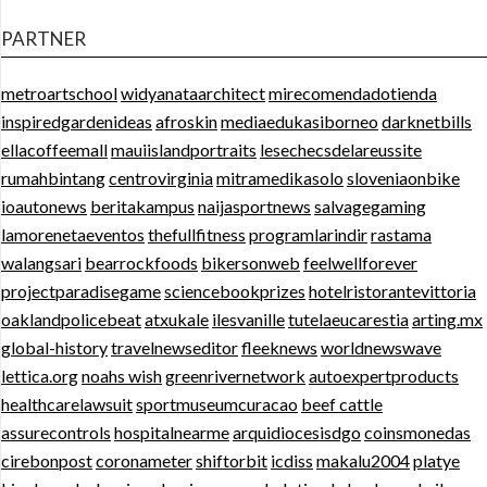
PARTNER
metroartschool
widyanataarchitect
mirecomendadotienda
inspiredgardenideas
afroskin
mediaedukasiborneo
darknetbills
ellacoffeemall
mauiislandportraits
lesechecsdelareussite
rumahbintang
centrovirginia
mitramedikasolo
sloveniaonbike
ioautonews
beritakampus
naijasportnews
salvagegaming
lamorenetaeventos
thefullfitness
programlarindir
rastama
walangsari
bearrockfoods
bikersonweb
feelwellforever
projectparadisegame
sciencebookprizes
hotelristorantevittoria
oaklandpolicebeat
atxukale
ilesvanille
tutelaeucarestia
arting.mx
global-history
travelnewseditor
fleeknews
worldnewswave
lettica.org
noahs wish
greenrivernetwork
autoexpertproducts
healthcarelawsuit
sportmuseumcuracao
beef cattle
assurecontrols
hospitalnearme
arquidiocesisdgo
coinsmonedas
cirebonpost
coronameter
shiftorbit
icdiss
makalu2004
platye