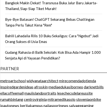
Bangkok Makin Dekat! Transnusa Buka Jalur Baru Jakarta-
Thailand, Siap-Siap Tiket Murah!
Bye-Bye Batasan! ChatGPT Sekarang Bebas Chattingan
Tanpa Perlu Takut Kena "Rem"
Bahlil Lahadalia Rilis 10 Buku Sekaligus: Cara "Ngebut" Jadi
Orang Sukses di Usia Emas
Gudang Rahasia di Balik Sekolah: Kok Bisa Ada Hampir 1.000
Senjata Api di Yayasan Pendidikan?
PARTNER
metroartschool
widyanataarchitect
mirecomendadotienda
inspiredgardenideas
afroskin
mediaedukasiborneo
darknetbills
ellacoffeemall
mauiislandportraits
lesechecsdelareussite
rumahbintang
centrovirginia
mitramedikasolo
sloveniaonbike
ioautonews
beritakampus
naijasportnews
salvagegaming