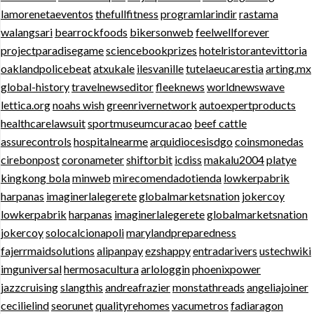
lamorenetaeventos
thefullfitness
programlarindir
rastama
walangsari
bearrockfoods
bikersonweb
feelwellforever
projectparadisegame
sciencebookprizes
hotelristorantevittoria
oaklandpolicebeat
atxukale
ilesvanille
tutelaeucarestia
arting.mx
global-history
travelnewseditor
fleeknews
worldnewswave
lettica.org
noahs wish
greenrivernetwork
autoexpertproducts
healthcarelawsuit
sportmuseumcuracao
beef cattle
assurecontrols
hospitalnearme
arquidiocesisdgo
coinsmonedas
cirebonpost
coronameter
shiftorbit
icdiss
makalu2004
platye
kingkong bola
minweb
mirecomendadotienda
lowkerpabrik
harpanas
imaginerlalegerete
globalmarketsnation
jokercoy
lowkerpabrik
harpanas
imaginerlalegerete
globalmarketsnation
jokercoy
solocalcionapoli
marylandpreparedness
fajerrmaidsolutions
alipanpay
ezshappy
entradarivers
ustechwiki
imguniversal
hermosacultura
arlologgin
phoenixpower
jazzcruising
slangthis
andreafrazier
monstathreads
angeliajoiner
cecilielind
seorunet
qualityrehomes
vacumetros
fadiaragon