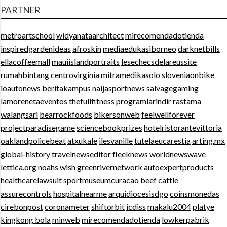
PARTNER
metroartschool
widyanataarchitect
mirecomendadotienda
inspiredgardenideas
afroskin
mediaedukasiborneo
darknetbills
ellacoffeemall
mauiislandportraits
lesechecsdelareussite
rumahbintang
centrovirginia
mitramedikasolo
sloveniaonbike
ioautonews
beritakampus
naijasportnews
salvagegaming
lamorenetaeventos
thefullfitness
programlarindir
rastama
walangsari
bearrockfoods
bikersonweb
feelwellforever
projectparadisegame
sciencebookprizes
hotelristorantevittoria
oaklandpolicebeat
atxukale
ilesvanille
tutelaeucarestia
arting.mx
global-history
travelnewseditor
fleeknews
worldnewswave
lettica.org
noahs wish
greenrivernetwork
autoexpertproducts
healthcarelawsuit
sportmuseumcuracao
beef cattle
assurecontrols
hospitalnearme
arquidiocesisdgo
coinsmonedas
cirebonpost
coronameter
shiftorbit
icdiss
makalu2004
platye
kingkong bola
minweb
mirecomendadotienda
lowkerpabrik