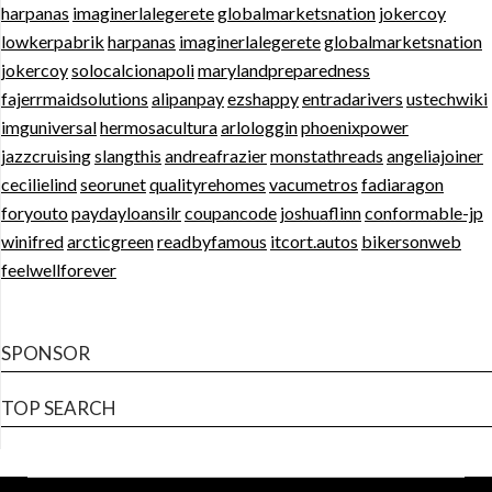
harpanas
imaginerlalegerete
globalmarketsnation
jokercoy
lowkerpabrik
harpanas
imaginerlalegerete
globalmarketsnation
jokercoy
solocalcionapoli
marylandpreparedness
fajerrmaidsolutions
alipanpay
ezshappy
entradarivers
ustechwiki
imguniversal
hermosacultura
arlologgin
phoenixpower
jazzcruising
slangthis
andreafrazier
monstathreads
angeliajoiner
cecilielind
seorunet
qualityrehomes
vacumetros
fadiaragon
foryouto
paydayloansilr
coupancode
joshuaflinn
conformable-jp
winifred
arcticgreen
readbyfamous
itcort.autos
bikersonweb
feelwellforever
SPONSOR
TOP SEARCH