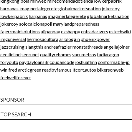
kingkong bola
minweb
mirecomendadotienda
lowkerpabrik
harpanas
imaginerlalegerete
globalmarketsnation
jokercoy
lowkerpabrik
harpanas
imaginerlalegerete
globalmarketsnation
jokercoy
solocalcionapoli
marylandpreparedness
fajerrmaidsolutions
alipanpay
ezshappy
entradarivers
ustechwiki
imguniversal
hermosacultura
arlologgin
phoenixpower
jazzcruising
slangthis
andreafrazier
monstathreads
angeliajoiner
cecilielind
seorunet
qualityrehomes
vacumetros
fadiaragon
foryouto
paydayloansilr
coupancode
joshuaflinn
conformable-jp
winifred
arcticgreen
readbyfamous
itcort.autos
bikersonweb
feelwellforever
SPONSOR
TOP SEARCH