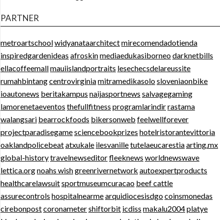
PARTNER
metroartschool
widyanataarchitect
mirecomendadotienda
inspiredgardenideas
afroskin
mediaedukasiborneo
darknetbills
ellacoffeemall
mauiislandportraits
lesechecsdelareussite
rumahbintang
centrovirginia
mitramedikasolo
sloveniaonbike
ioautonews
beritakampus
naijasportnews
salvagegaming
lamorenetaeventos
thefullfitness
programlarindir
rastama
walangsari
bearrockfoods
bikersonweb
feelwellforever
projectparadisegame
sciencebookprizes
hotelristorantevittoria
oaklandpolicebeat
atxukale
ilesvanille
tutelaeucarestia
arting.mx
global-history
travelnewseditor
fleeknews
worldnewswave
lettica.org
noahs wish
greenrivernetwork
autoexpertproducts
healthcarelawsuit
sportmuseumcuracao
beef cattle
assurecontrols
hospitalnearme
arquidiocesisdgo
coinsmonedas
cirebonpost
coronameter
shiftorbit
icdiss
makalu2004
platye