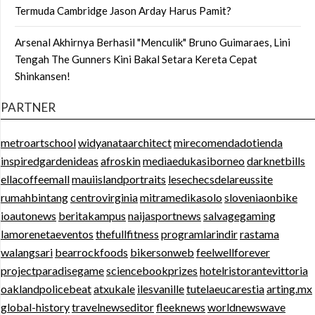
Termuda Cambridge Jason Arday Harus Pamit?
Arsenal Akhirnya Berhasil "Menculik" Bruno Guimaraes, Lini
Tengah The Gunners Kini Bakal Setara Kereta Cepat
Shinkansen!
PARTNER
metroartschool
widyanataarchitect
mirecomendadotienda
inspiredgardenideas
afroskin
mediaedukasiborneo
darknetbills
ellacoffeemall
mauiislandportraits
lesechecsdelareussite
rumahbintang
centrovirginia
mitramedikasolo
sloveniaonbike
ioautonews
beritakampus
naijasportnews
salvagegaming
lamorenetaeventos
thefullfitness
programlarindir
rastama
walangsari
bearrockfoods
bikersonweb
feelwellforever
projectparadisegame
sciencebookprizes
hotelristorantevittoria
oaklandpolicebeat
atxukale
ilesvanille
tutelaeucarestia
arting.mx
global-history
travelnewseditor
fleeknews
worldnewswave