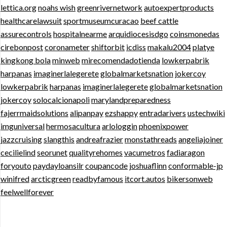
lettica.org
noahs wish
greenrivernetwork
autoexpertproducts
healthcarelawsuit
sportmuseumcuracao
beef cattle
assurecontrols
hospitalnearme
arquidiocesisdgo
coinsmonedas
cirebonpost
coronameter
shiftorbit
icdiss
makalu2004
platye
kingkong bola
minweb
mirecomendadotienda
lowkerpabrik
harpanas
imaginerlalegerete
globalmarketsnation
jokercoy
lowkerpabrik
harpanas
imaginerlalegerete
globalmarketsnation
jokercoy
solocalcionapoli
marylandpreparedness
fajerrmaidsolutions
alipanpay
ezshappy
entradarivers
ustechwiki
imguniversal
hermosacultura
arlologgin
phoenixpower
jazzcruising
slangthis
andreafrazier
monstathreads
angeliajoiner
cecilielind
seorunet
qualityrehomes
vacumetros
fadiaragon
foryouto
paydayloansilr
coupancode
joshuaflinn
conformable-jp
winifred
arcticgreen
readbyfamous
itcort.autos
bikersonweb
feelwellforever