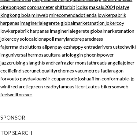
cirebonpost
coronameter
shiftorbit
icdiss
makalu2004
platye
kingkong bola
minweb
mirecomendadotienda
lowkerpabrik
harpanas
imaginerlalegerete
globalmarketsnation
jokercoy
lowkerpabrik
harpanas
imaginerlalegerete
globalmarketsnation
jokercoy
solocalcionapoli
marylandpreparedness
fajerrmaidsolutions
alipanpay
ezshappy
entradarivers
ustechwiki
imguniversal
hermosacultura
arlologgin
phoenixpower
jazzcruising
slangthis
andreafrazier
monstathreads
angeliajoiner
cecilielind
seorunet
qualityrehomes
vacumetros
fadiaragon
foryouto
paydayloansilr
coupancode
joshuaflinn
conformable-jp
winifred
arcticgreen
readbyfamous
itcort.autos
bikersonweb
feelwellforever
SPONSOR
TOP SEARCH