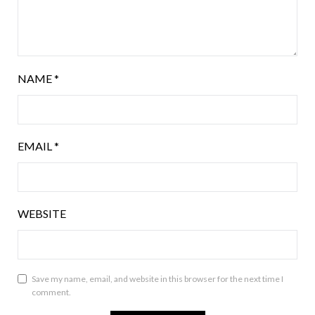
NAME
*
EMAIL
*
WEBSITE
Save my name, email, and website in this browser for the next time I
comment.