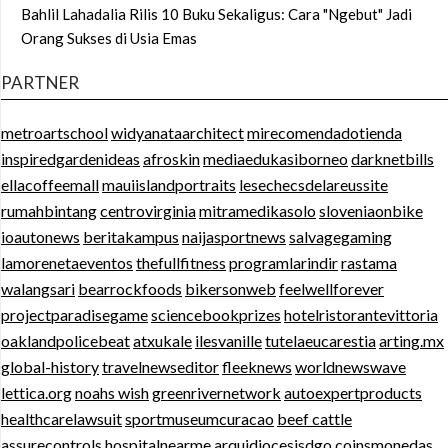
Bahlil Lahadalia Rilis 10 Buku Sekaligus: Cara "Ngebut" Jadi
Orang Sukses di Usia Emas
PARTNER
metroartschool
widyanataarchitect
mirecomendadotienda
inspiredgardenideas
afroskin
mediaedukasiborneo
darknetbills
ellacoffeemall
mauiislandportraits
lesechecsdelareussite
rumahbintang
centrovirginia
mitramedikasolo
sloveniaonbike
ioautonews
beritakampus
naijasportnews
salvagegaming
lamorenetaeventos
thefullfitness
programlarindir
rastama
walangsari
bearrockfoods
bikersonweb
feelwellforever
projectparadisegame
sciencebookprizes
hotelristorantevittoria
oaklandpolicebeat
atxukale
ilesvanille
tutelaeucarestia
arting.mx
global-history
travelnewseditor
fleeknews
worldnewswave
lettica.org
noahs wish
greenrivernetwork
autoexpertproducts
healthcarelawsuit
sportmuseumcuracao
beef cattle
assurecontrols
hospitalnearme
arquidiocesisdgo
coinsmonedas