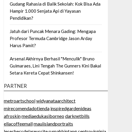
Gudang Rahasia di Balik Sekolah: Kok Bisa Ada
Hampir 1.000 Senjata Api di Yayasan
Pendidikan?
Jatuh dari Puncak Menara Gading: Mengapa
Profesor Termuda Cambridge Jason Arday
Harus Pamit?
Arsenal Akhirnya Berhasil "Menculik" Bruno
Guimaraes, Lini Tengah The Gunners Kini Bakal
Setara Kereta Cepat Shinkansen!
PARTNER
metroartschool
widyanataarchitect
mirecomendadotienda
inspiredgardenideas
afroskin
mediaedukasiborneo
darknetbills
ellacoffeemall
mauiislandportraits
lesechecsdelareussite
rumahbintang
centrovirginia