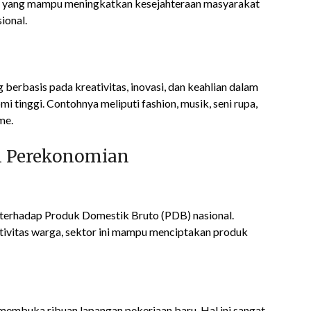
aru yang mampu meningkatkan kesejahteraan masyarakat
ional.
 berbasis pada kreativitas, inovasi, dan keahlian dalam
i tinggi. Contohnya meliputi fashion, musik, seni rupa,
me.
am Perekonomian
n terhadap Produk Domestik Bruto (PDB) nasional.
ivitas warga, sektor ini mampu menciptakan produk
if membuka ribuan lapangan pekerjaan baru. Hal ini sangat