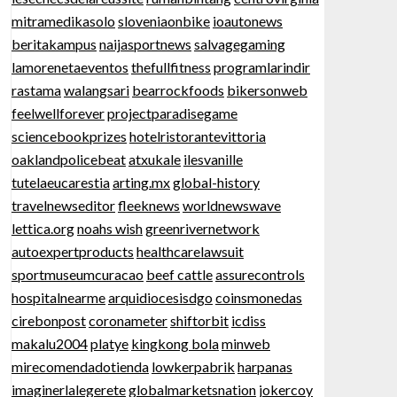
mitramedikasolo
sloveniaonbike
ioautonews
beritakampus
naijasportnews
salvagegaming
lamorenetaeventos
thefullfitness
programlarindir
rastama
walangsari
bearrockfoods
bikersonweb
feelwellforever
projectparadisegame
sciencebookprizes
hotelristorantevittoria
oaklandpolicebeat
atxukale
ilesvanille
tutelaeucarestia
arting.mx
global-history
travelnewseditor
fleeknews
worldnewswave
lettica.org
noahs wish
greenrivernetwork
autoexpertproducts
healthcarelawsuit
sportmuseumcuracao
beef cattle
assurecontrols
hospitalnearme
arquidiocesisdgo
coinsmonedas
cirebonpost
coronameter
shiftorbit
icdiss
makalu2004
platye
kingkong bola
minweb
mirecomendadotienda
lowkerpabrik
harpanas
imaginerlalegerete
globalmarketsnation
jokercoy