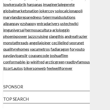
lowkerpabrik
harpanas
imaginerlalegerete
globalmarketsnation
jokercoy
solocalcionapoli
marylandpreparedness
fajerrmaidsolutions
alipanpay
ezshappy
entradarivers
ustechwiki
imguniversal
hermosacultura
arlologgin
phoenixpower
jazzcruising
slangthis
andreafrazier
monstathreads
angeliajoiner
cecilielind
seorunet
qualityrehomes
vacumetros
fadiaragon
foryouto
paydayloansilr
coupancode
joshuaflinn
conformable-jp
winifred
arcticgreen
readbyfamous
itcort.autos
bikersonweb
feelwellforever
SPONSOR
TOP SEARCH