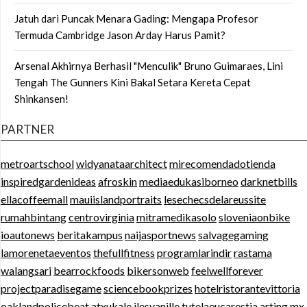
Jatuh dari Puncak Menara Gading: Mengapa Profesor
Termuda Cambridge Jason Arday Harus Pamit?
Arsenal Akhirnya Berhasil "Menculik" Bruno Guimaraes, Lini
Tengah The Gunners Kini Bakal Setara Kereta Cepat
Shinkansen!
PARTNER
metroartschool
widyanataarchitect
mirecomendadotienda
inspiredgardenideas
afroskin
mediaedukasiborneo
darknetbills
ellacoffeemall
mauiislandportraits
lesechecsdelareussite
rumahbintang
centrovirginia
mitramedikasolo
sloveniaonbike
ioautonews
beritakampus
naijasportnews
salvagegaming
lamorenetaeventos
thefullfitness
programlarindir
rastama
walangsari
bearrockfoods
bikersonweb
feelwellforever
projectparadisegame
sciencebookprizes
hotelristorantevittoria
oaklandpolicebeat
atxukale
ilesvanille
tutelaeucarestia
arting.mx