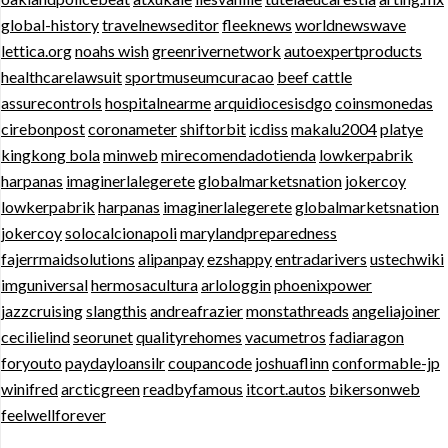
global-history
travelnewseditor
fleeknews
worldnewswave
lettica.org
noahs wish
greenrivernetwork
autoexpertproducts
healthcarelawsuit
sportmuseumcuracao
beef cattle
assurecontrols
hospitalnearme
arquidiocesisdgo
coinsmonedas
cirebonpost
coronameter
shiftorbit
icdiss
makalu2004
platye
kingkong bola
minweb
mirecomendadotienda
lowkerpabrik
harpanas
imaginerlalegerete
globalmarketsnation
jokercoy
lowkerpabrik
harpanas
imaginerlalegerete
globalmarketsnation
jokercoy
solocalcionapoli
marylandpreparedness
fajerrmaidsolutions
alipanpay
ezshappy
entradarivers
ustechwiki
imguniversal
hermosacultura
arlologgin
phoenixpower
jazzcruising
slangthis
andreafrazier
monstathreads
angeliajoiner
cecilielind
seorunet
qualityrehomes
vacumetros
fadiaragon
foryouto
paydayloansilr
coupancode
joshuaflinn
conformable-jp
winifred
arcticgreen
readbyfamous
itcort.autos
bikersonweb
feelwellforever