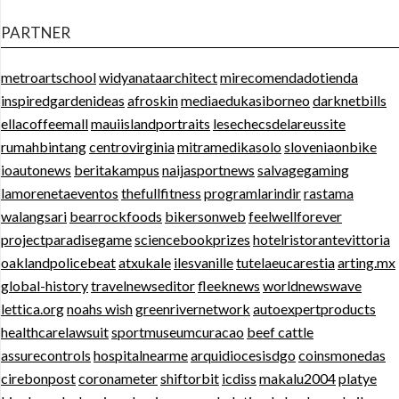
PARTNER
metroartschool
widyanataarchitect
mirecomendadotienda
inspiredgardenideas
afroskin
mediaedukasiborneo
darknetbills
ellacoffeemall
mauiislandportraits
lesechecsdelareussite
rumahbintang
centrovirginia
mitramedikasolo
sloveniaonbike
ioautonews
beritakampus
naijasportnews
salvagegaming
lamorenetaeventos
thefullfitness
programlarindir
rastama
walangsari
bearrockfoods
bikersonweb
feelwellforever
projectparadisegame
sciencebookprizes
hotelristorantevittoria
oaklandpolicebeat
atxukale
ilesvanille
tutelaeucarestia
arting.mx
global-history
travelnewseditor
fleeknews
worldnewswave
lettica.org
noahs wish
greenrivernetwork
autoexpertproducts
healthcarelawsuit
sportmuseumcuracao
beef cattle
assurecontrols
hospitalnearme
arquidiocesisdgo
coinsmonedas
cirebonpost
coronameter
shiftorbit
icdiss
makalu2004
platye