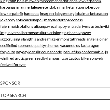
kingkong bola
minweb
mirecomendadotienda
lowkerpabrik
harpanas
imaginerlalegerete
globalmarketsnation
jokercoy
lowkerpabrik
harpanas
imaginerlalegerete
globalmarketsnation
jokercoy
solocalcionapoli
marylandpreparedness
fajerrmaidsolutions
alipanpay
ezshappy
entradarivers
ustechwiki
imguniversal
hermosacultura
arlologgin
phoenixpower
jazzcruising
slangthis
andreafrazier
monstathreads
angeliajoiner
cecilielind
seorunet
qualityrehomes
vacumetros
fadiaragon
foryouto
paydayloansilr
coupancode
joshuaflinn
conformable-jp
winifred
arcticgreen
readbyfamous
itcort.autos
bikersonweb
feelwellforever
SPONSOR
TOP SEARCH