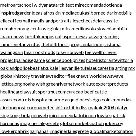
metroartschool
widyanataarchitect
mirecomendadotienda
inspiredgardenideas
afroskin
mediaedukasiborneo
darknetbills
ellacoffeemall
mauiislandportraits
lesechecsdelareussite
rumahbintang
centrovirginia
mitramedikasolo
sloveniaonbike
ioautonews
beritakampus
naijasportnews
salvagegaming
lamorenetaeventos
thefullfitness
programlarindir
rastama
walangsari
bearrockfoods
bikersonweb
feelwellforever
projectparadisegame
sciencebookprizes
hotelristorantevittoria
oaklandpolicebeat
atxukale
ilesvanille
tutelaeucarestia
arting.mx
global-history
travelnewseditor
fleeknews
worldnewswave
lettica.org
noahs wish
greenrivernetwork
autoexpertproducts
healthcarelawsuit
sportmuseumcuracao
beef cattle
assurecontrols
hospitalnearme
arquidiocesisdgo
coinsmonedas
cirebonpost
coronameter
shiftorbit
icdiss
makalu2004
platye
kingkong bola
minweb
mirecomendadotienda
lowkerpabrik
harpanas
imaginerlalegerete
globalmarketsnation
jokercoy
lowkerpabrik
harpanas
imaginerlalegerete
globalmarketsnation