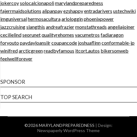
jokercoy
solocalcionapoli
marylandpreparedness
fajerrmaidsolutions
alipanpay
ezshappy
entradarivers
ustechwiki
imguniversal
hermosacultura
arlologgin
phoenixpower
jazzcruising
slangthis
andreafrazier
monstathreads
angeliajoiner
cecilielind
seorunet
qualityrehomes
vacumetros
fadiaragon
foryouto
paydayloansilr
coupancode
joshuaflinn
conformable-jp
winifred
arcticgreen
readbyfamous
itcort.autos
bikersonweb
feelwellforever
SPONSOR
TOP SEARCH
©2026 MARYLANDPREPAREDNESS
| Design:
Newspaperly WordPress Theme