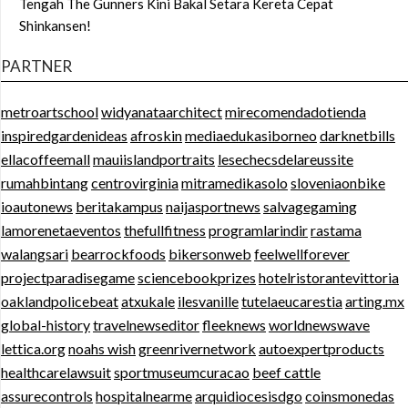
Tengah The Gunners Kini Bakal Setara Kereta Cepat
Shinkansen!
PARTNER
metroartschool
widyanataarchitect
mirecomendadotienda
inspiredgardenideas
afroskin
mediaedukasiborneo
darknetbills
ellacoffeemall
mauiislandportraits
lesechecsdelareussite
rumahbintang
centrovirginia
mitramedikasolo
sloveniaonbike
ioautonews
beritakampus
naijasportnews
salvagegaming
lamorenetaeventos
thefullfitness
programlarindir
rastama
walangsari
bearrockfoods
bikersonweb
feelwellforever
projectparadisegame
sciencebookprizes
hotelristorantevittoria
oaklandpolicebeat
atxukale
ilesvanille
tutelaeucarestia
arting.mx
global-history
travelnewseditor
fleeknews
worldnewswave
lettica.org
noahs wish
greenrivernetwork
autoexpertproducts
healthcarelawsuit
sportmuseumcuracao
beef cattle
assurecontrols
hospitalnearme
arquidiocesisdgo
coinsmonedas