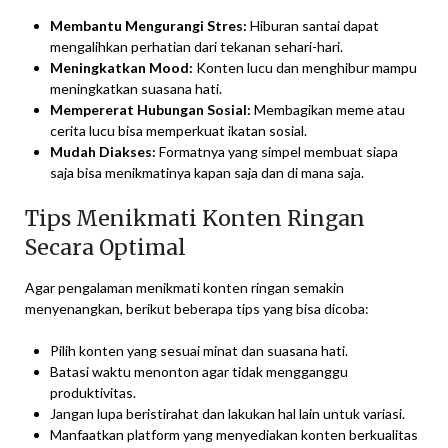
Membantu Mengurangi Stres:
Hiburan santai dapat
mengalihkan perhatian dari tekanan sehari-hari.
Meningkatkan Mood:
Konten lucu dan menghibur mampu
meningkatkan suasana hati.
Mempererat Hubungan Sosial:
Membagikan meme atau
cerita lucu bisa memperkuat ikatan sosial.
Mudah Diakses:
Formatnya yang simpel membuat siapa
saja bisa menikmatinya kapan saja dan di mana saja.
Tips Menikmati Konten Ringan
Secara Optimal
Agar pengalaman menikmati konten ringan semakin
menyenangkan, berikut beberapa tips yang bisa dicoba:
Pilih konten yang sesuai minat dan suasana hati.
Batasi waktu menonton agar tidak mengganggu
produktivitas.
Jangan lupa beristirahat dan lakukan hal lain untuk variasi.
Manfaatkan platform yang menyediakan konten berkualitas