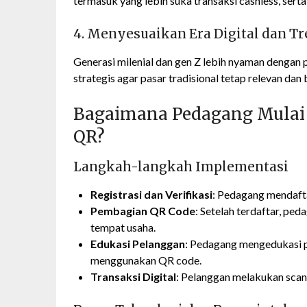
termasuk yang lebih suka transaksi cashless, ser
4. Menyesuaikan Era Digital dan 
Generasi milenial dan gen Z lebih nyaman dengan
strategis agar pasar tradisional tetap relevan dan 
Bagaimana Pedagang Mula
QR?
Langkah-langkah Implementasi
Registrasi dan Verifikasi
: Pedagang mendafta
Pembagian QR Code
: Setelah terdaftar, pe
tempat usaha.
Edukasi Pelanggan
: Pedagang mengedukasi 
menggunakan QR code.
Transaksi Digital
: Pelanggan melakukan scan