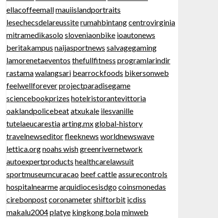
ellacoffeemall
mauiislandportraits
lesechecsdelareussite
rumahbintang
centrovirginia
mitramedikasolo
sloveniaonbike
ioautonews
beritakampus
naijasportnews
salvagegaming
lamorenetaeventos
thefullfitness
programlarindir
rastama
walangsari
bearrockfoods
bikersonweb
feelwellforever
projectparadisegame
sciencebookprizes
hotelristorantevittoria
oaklandpolicebeat
atxukale
ilesvanille
tutelaeucarestia
arting.mx
global-history
travelnewseditor
fleeknews
worldnewswave
lettica.org
noahs wish
greenrivernetwork
autoexpertproducts
healthcarelawsuit
sportmuseumcuracao
beef cattle
assurecontrols
hospitalnearme
arquidiocesisdgo
coinsmonedas
cirebonpost
coronameter
shiftorbit
icdiss
makalu2004
platye
kingkong bola
minweb