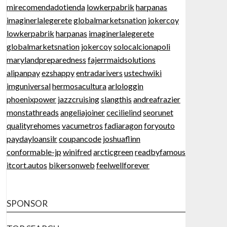
mirecomendadotienda
lowkerpabrik
harpanas
imaginerlalegerete
globalmarketsnation
jokercoy
lowkerpabrik
harpanas
imaginerlalegerete
globalmarketsnation
jokercoy
solocalcionapoli
marylandpreparedness
fajerrmaidsolutions
alipanpay
ezshappy
entradarivers
ustechwiki
imguniversal
hermosacultura
arlologgin
phoenixpower
jazzcruising
slangthis
andreafrazier
monstathreads
angeliajoiner
cecilielind
seorunet
qualityrehomes
vacumetros
fadiaragon
foryouto
paydayloansilr
coupancode
joshuaflinn
conformable-jp
winifred
arcticgreen
readbyfamous
itcort.autos
bikersonweb
feelwellforever
SPONSOR