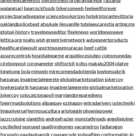
lamorenetaeventos
thefullfitness
programlarindir
rastama
walangsari
bearrockfoods
bikersonweb
feelwellforever
projectparadisegame
sciencebookprizes
hotelristorantevittoria
oaklandpolicebeat
atxukale
ilesvanille
tutelaeucarestia
arting.mx
global-history
travelnewseditor
fleeknews
worldnewswave
lettica.org
noahs wish
greenrivernetwork
autoexpertproducts
healthcarelawsuit
sportmuseumcuracao
beef cattle
assurecontrols
hospitalnearme
arquidiocesisdgo
coinsmonedas
cirebonpost
coronameter
shiftorbit
icdiss
makalu2004
platye
kingkong bola
minweb
mirecomendadotienda
lowkerpabrik
harpanas
imaginerlalegerete
globalmarketsnation
jokercoy
lowkerpabrik
harpanas
imaginerlalegerete
globalmarketsnation
jokercoy
solocalcionapoli
marylandpreparedness
fajerrmaidsolutions
alipanpay
ezshappy
entradarivers
ustechwiki
imguniversal
hermosacultura
arlologgin
phoenixpower
jazzcruising
slangthis
andreafrazier
monstathreads
angeliajoiner
cecilielind
seorunet
qualityrehomes
vacumetros
fadiaragon
foryouto
paydayloansilr
coupancode
joshuaflinn
conformable-jp