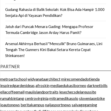
Gudang Rahasia di Balik Sekolah: Kok Bisa Ada Hampir 1.000
Senjata Api di Yayasan Pendidikan?
Jatuh dari Puncak Menara Gading: Mengapa Profesor
Termuda Cambridge Jason Arday Harus Pamit?
Arsenal Akhirnya Berhasil "Menculik" Bruno Guimaraes, Lini
Tengah The Gunners Kini Bakal Setara Kereta Cepat
Shinkansen!
PARTNER
metroartschool
widyanataarchitect
mirecomendadotienda
inspiredgardenideas
afroskin
mediaedukasiborneo
darknetbills
ellacoffeemall
mauiislandportraits
lesechecsdelareussite
rumahbintang
centrovirginia
mitramedikasolo
sloveniaonbike
ioautonews
beritakampus
naijasportnews
salvagegaming